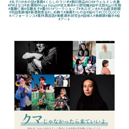
#丸子川
#水の話
#春霞
#くらしのラジオ
#無印良品
#ICHI
#ウェルドン夫妻
#FMはなび
#吉濱翔
#Roya Haupt
#信太美奈
#小野地瞳
#田中太郎
#山川冬樹
#齋藤仁美
#佐藤友子
#着付け
#ワークショップ
#先斗ポン太
#大仙経済新聞
#秋田魁新報
#新酒発表会
#しめ飾り
#美郷わらの会
#稲刈り
#COCOLOCO
#パフォーマンス
#栗林酒造店
#美郷酒米研究会
#田植え
#美郷錦
#展示
#絵
#アート