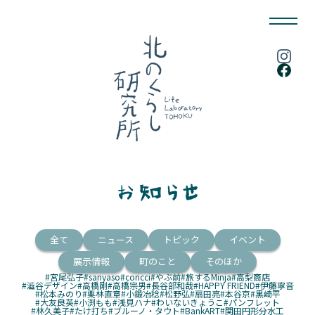
全て
ニュース
トピック
イベント
展示情報
町のこと
そのほか
#宮尾弘子
#sanyaso
#coricci
#やぶ前
#旅するMinja
#高梨商店
#澁谷デザイン
#高橋剛
#高橋宗男
#長谷部和哉
#HAPPY FRIEND
#伊藤寧音
#松本みのり
#栗林直章
#小鍛冶稔
#松野弘
#扇田亮
#本谷京
#黒崎平
#大友良英
#小渕もも
#浅見ハナ
#わいないきょうこ
#パンフレット
#林久美子
#たけ打ち
#ブルーノ・タウト
#BankART
#関田円形分水工