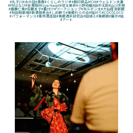
#丸子川
#水の話
#春霞
#くらしのラジオ
#無印良品
#ICHI
#ウェルドン夫妻
#FMはなび
#吉濱翔
#Roya Haupt
#信太美奈
#小野地瞳
#田中太郎
#山川冬樹
#齋藤仁美
#佐藤友子
#着付け
#ワークショップ
#先斗ポン太
#大仙経済新聞
#秋田魁新報
#新酒発表会
#しめ飾り
#美郷わらの会
#稲刈り
#COCOLOCO
#パフォーマンス
#栗林酒造店
#美郷酒米研究会
#田植え
#美郷錦
#展示
#絵
#アート