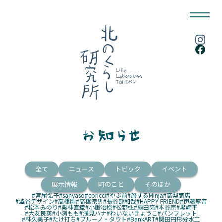
全て
ニュース
トピック
イベント
展示情報
町のこと
そのほか
#宮尾弘子
#sanyaso
#coricci
#やぶ前
#旅するMinja
#高梨商店
#澁谷デザイン
#高橋剛
#高橋宗男
#長谷部和哉
#HAPPY FRIEND
#伊藤寧音
#松本みのり
#栗林直章
#小鍛冶稔
#松野弘
#扇田亮
#本谷京
#黒崎平
#大友良英
#小渕もも
#浅見ハナ
#わいないきょうこ
#パンフレット
#林久美子
#たけ打ち
#ブルーノ・タウト
#BankART
#関田円形分水工